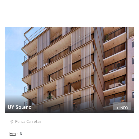
UY Solano
+ INFO
Punta Carretas
1 D