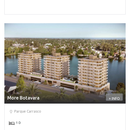
More Botavara
+ INFO
Parque Carrasco
1 D