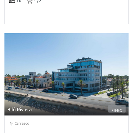
3 D
1 y 2
Bilú Riviera
+ INFO
Carrasco