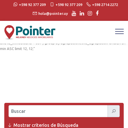
string(577) "SELECT agrupaciones.*,MIN(propiedades.precio_venta) as min ,
+598 92 377 209
+598 92 377 209
+598 2714 2272
MAX(propiedades.precio_venta) as max FROM agrupaciones, propiedades
hola@pointer.uy
where agrupaciones.id_agrupacion = propiedades.id_agrupacion AND
agrupaciones.id_inmobiliaria = "337" AND agrupaciones.id_inmobiliaria =
propiedades.id_inmobiliaria and (propiedades.venta = 1 or
propiedades.alquiler = 1) and propiedades.id_agrupacion in (SELECT
id_agrupacion FROM agrupaciones WHERE agrupacion_tipo in ("Proyectos")
and id_inmobiliaria = 337 ) group by agrupaciones.id_agrupacion ORDER BY
min ASC limit 12, 12;"
Buscar
Mostrar criterios de Búsqueda