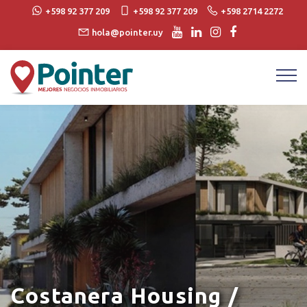
+598 92 377 209
+598 92 377 209
+598 2714 2272
hola@pointer.uy
Costanera Housing /