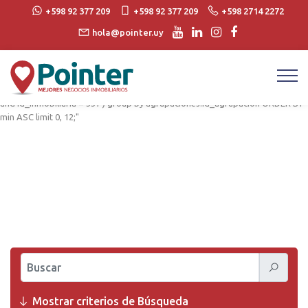
string(576) "SELECT agrupaciones.*,MIN(propiedades.precio_venta) as min ,
+598 92 377 209
+598 92 377 209
+598 2714 2272
MAX(propiedades.precio_venta) as max FROM agrupaciones, propiedades
hola@pointer.uy
where agrupaciones.id_agrupacion = propiedades.id_agrupacion AND
agrupaciones.id_inmobiliaria = "337" AND agrupaciones.id_inmobiliaria =
propiedades.id_inmobiliaria and (propiedades.venta = 1 or
propiedades.alquiler = 1) and propiedades.id_agrupacion in (SELECT
id_agrupacion FROM agrupaciones WHERE agrupacion_tipo in ("Proyectos")
and id_inmobiliaria = 337 ) group by agrupaciones.id_agrupacion ORDER BY
min ASC limit 0, 12;"
Buscar
Mostrar criterios de Búsqueda