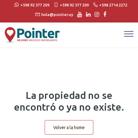
+598 92 377 209
+598 92 377 209
+598 2714 2272
hola@pointer.uy
La propiedad no se
encontró o ya no existe.
Volver a la home