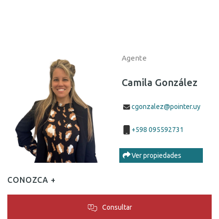
Agente
Camila González
cgonzalez@pointer.uy
+598 095592731
Ver propiedades
CONOZCA +
Consultar