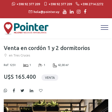
+598 92 377 209
+598 92 377 209
+598 2714 2272
hola@pointer.uy
Venta en cordón 1 y 2 dormitorios
en Tres Cruces
Ref: 1251
1
1
42,00 m²
U$S 165.400
VENTA