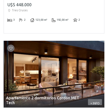
U$S 448.000
Tres Cruces
3
2
123,00 m²
192,00 m²
2
Apartamento 2 dormitorios Cordón MET
Tech
+ INFO