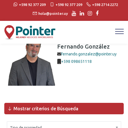
+598 92 377 209
+598 92 377 209
+598 2714 2272
hola@pointer.uy
Agente
Fernando González
fernando.gonzalez@pointer.uy
+598 098651118
Mostrar criterios de Búsqueda
Tipo de propiedad