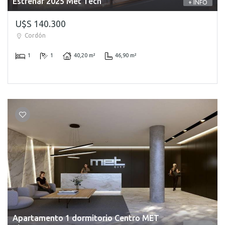
Estrenar 2025 Met Tech
+ INFO
U$S 140.300
Cordón
1
1
40,20 m²
46,90 m²
Apartamento 1 dormitorio Centro MET