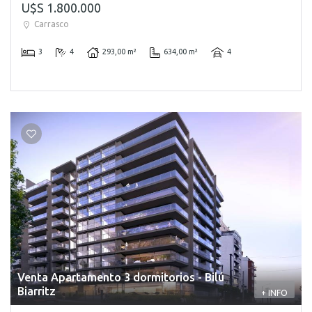
U$S 1.800.000
Carrasco
3
4
293,00 m²
634,00 m²
4
Venta Apartamento 3 dormitorios - Bilú
Biarritz
+ INFO