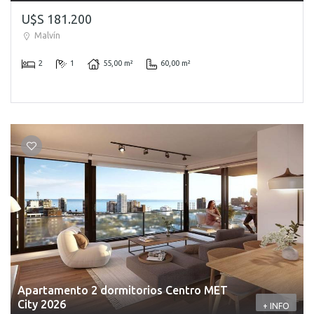
U$S 181.200
Malvín
2
1
55,00 m²
60,00 m²
Apartamento 2 dormitorios Centro MET
City 2026
+ INFO