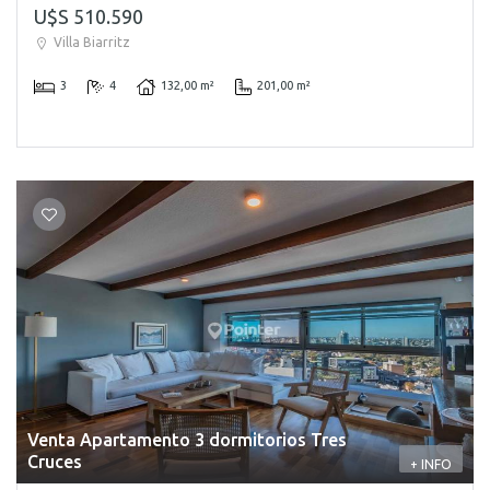
U$S 510.590
Villa Biarritz
3
4
132,00 m²
201,00 m²
Venta Apartamento 3 dormitorios Tres
Cruces
+ INFO