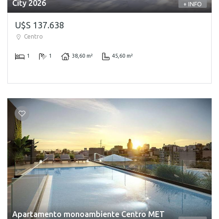
City 2026
+ INFO
U$S 137.638
Centro
1
1
38,60 m²
45,60 m²
Apartamento monoambiente Centro MET