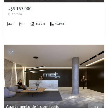
U$S 153.000
Cordón
1
1
41,30 m²
49,80 m²
Apartamento de 1 dormitorio
+ INFO