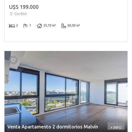
U$S 199.000
Cordón
2
1
55,70 m²
60,00 m²
Venta Apartamento 2 dormitorios Malvín
+ INFO