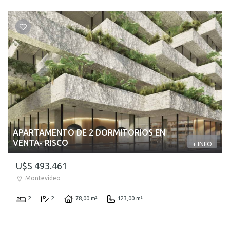
APARTAMENTO DE 2 DORMITORIOS EN
VENTA- RISCO
+ INFO
U$S 493.461
Montevideo
2
2
78,00 m²
123,00 m²