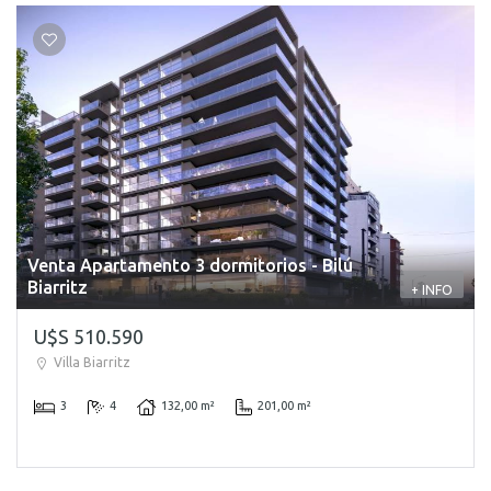
Venta Apartamento 3 dormitorios - Bilú
Biarritz
+ INFO
U$S 510.590
Villa Biarritz
3
4
132,00 m²
201,00 m²