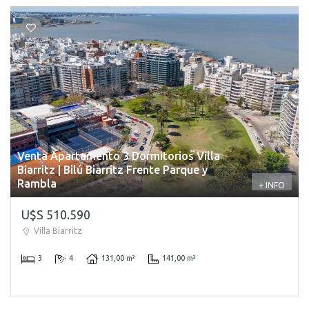
Venta Apartamento 3 Dormitorios Villa
Biarritz | Bilú Biarritz Frente Parque y
Rambla
+ INFO
U$S 510.590
Villa Biarritz
3
4
131,00 m²
141,00 m²