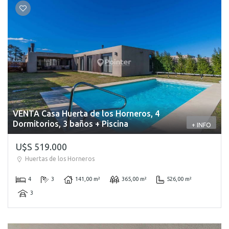
VENTA Casa Huerta de los Horneros, 4
Dormitorios, 3 baños + Piscina
+ INFO
U$S 519.000
Huertas de los Horneros
4
3
141,00 m²
365,00 m²
526,00 m²
3