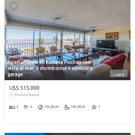
Apartamento en Rambla Pocitos con
vista al mar, 3 dormitorios + servicio y
garage
+ INFO
U$S 515.000
Pocitos Nuevo
3
3
132,00 m²
143,00 m²
1