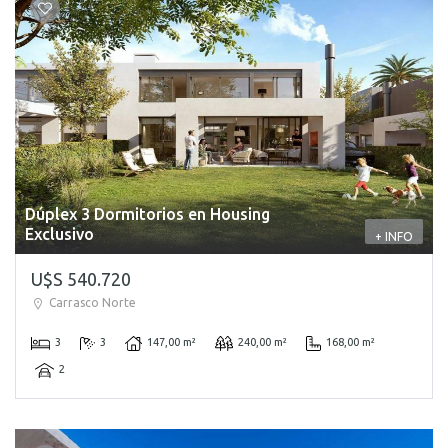
Dúplex 3 Dormitorios en Housing
Exclusivo
+ INFO
U$S 540.720
Carrasco Norte
3
3
147,00 m²
240,00 m²
168,00 m²
2