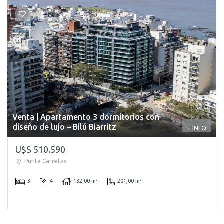
Venta | Apartamento 3 dormitorios con
diseño de lujo – Bilú Biarritz
+ INFO
U$S 510.590
Punta Carretas
3
4
132,00 m²
201,00 m²