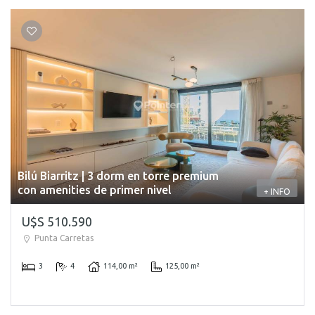
Bilú Biarritz | 3 dorm en torre premium
con amenities de primer nivel
+ INFO
U$S 510.590
Punta Carretas
3
4
114,00 m²
125,00 m²