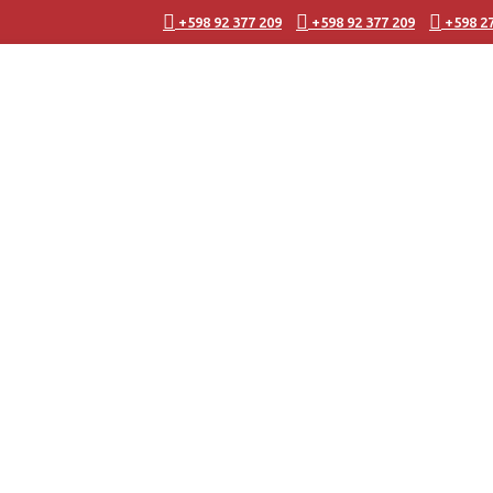
+598 92 377 209
+598 92 377 209
+598 2
 Eachen y
0 m²
1