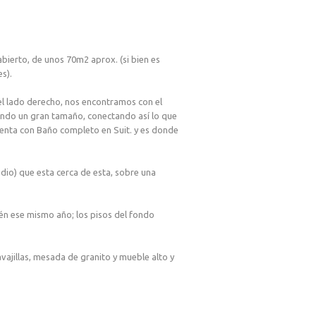
bierto, de unos 70m2 aprox. (si bien es
s).
el lado derecho, nos encontramos con el
iendo un gran tamaño, conectando así lo que
uenta con Baño completo en Suit. y es donde
udio) que esta cerca de esta, sobre una
én ese mismo año; los pisos del fondo
vajillas, mesada de granito y mueble alto y