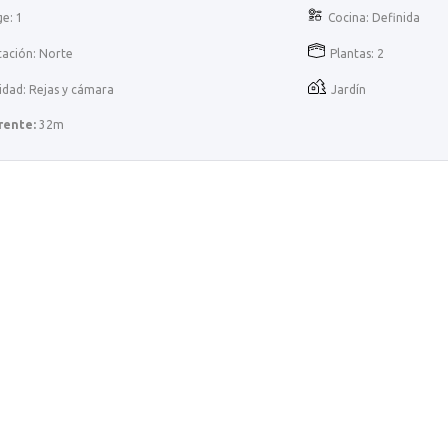
e: 1
Cocina: Definida
tación: Norte
Plantas: 2
idad: Rejas y cámara
Jardín
rente:
32m