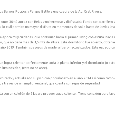
os Barrios Pocitos y Parque Batlle a una cuadra de la Av. Gral. Rivera.
 unos 30m2 aprox con Rejas y un hermoso y disfrutable fondo con parrillero a
, lo cuál permite un mayor disfrute en momentos de sol o hasta de lluvias leve
época muy cuidadas, que continúan hacia el primer Living con estufa. hacia 
no, que no tiene mas de 1,5 mts de altura. Este dormitorio fue abierto, obten
el año 2019. También sus pisos de madera fueron actualizados. Este espacio c
e logra calentar perfectamente toda la planta inferior y el dormitorio (o est
n luminosidad, (esta no se abre).
cturado y actualizado su piso con porcelanato en el año 2014 así como tambi
 a través de un amplio ventanal, que cuenta con rejas de seguridad.
ta con un calefón de 2 L para proveer agua caliente.. Tiene conexión para lava