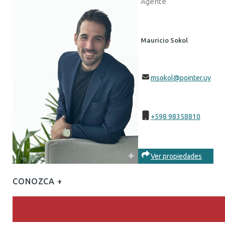
Agente
Mauricio Sokol
msokol@pointer.uy
+598 98358810
Ver propiedades
CONOZCA +