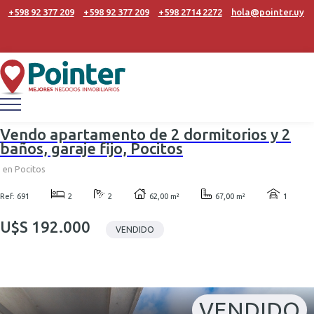
+598 92 377 209
+598 92 377 209
+598 2714 2272
hola@pointer.uy
Vendo apartamento de 2 dormitorios y 2
baños, garaje fijo, Pocitos
en Pocitos
Ref: 691
2
2
62,00 m²
67,00 m²
1
U$S 192.000
VENDIDO
VENDIDO