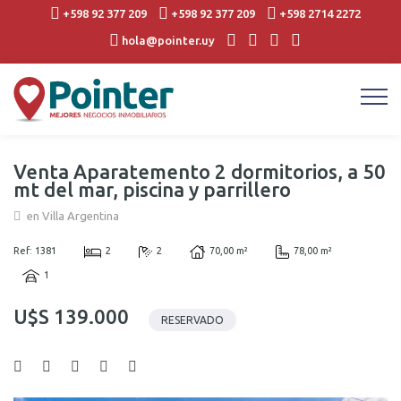
+598 92 377 209
+598 92 377 209
+598 2714 2272
hola@pointer.uy
Venta Aparatemento 2 dormitorios, a 50
mt del mar, piscina y parrillero
en Villa Argentina
Ref: 1381
2
2
70,00 m²
78,00 m²
1
U$S 139.000
RESERVADO