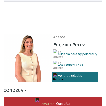
Agente
Eugenia Perez
eugenia.perez@pointer.uy
+598 099733673
Ver propiedades
CONOZCA +
Consultar