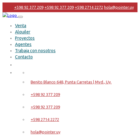
+598 92 377 209
+598 92 377 209
+598 2714 2272
hola@pointer.uy
Venta
Alquiler
Proyectos
Agentes
Trabaja con nosotros
Contacto
Benito Blanco 648, Punta Carretas | Mvd., Uy.
+598 92 377 209
+598 92 377 209
+598 2714 2272
hola@pointer.uy