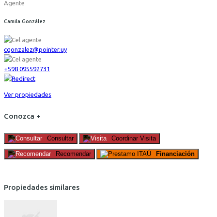
Agente
Camila González
cgonzalez@pointer.uy
+598 095592731
Ver propiedades
Conozca +
Consultar
Coordinar Visita
Recomendar
Financiación
Propiedades similares