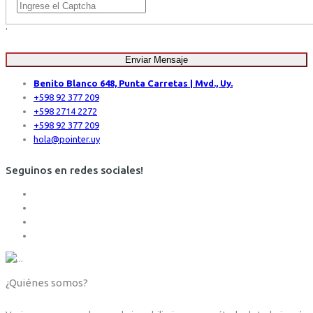
'
Enviar Mensaje
Benito Blanco 648, Punta Carretas | Mvd., Uy.
+598 92 377 209
+598 2714 2272
+598 92 377 209
hola@pointer.uy
Seguinos en redes sociales!
¿Quiénes somos?