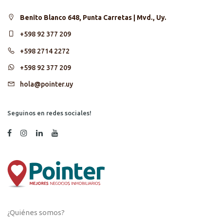
Benito Blanco 648, Punta Carretas | Mvd., Uy.
+598 92 377 209
+598 2714 2272
+598 92 377 209
hola@pointer.uy
Seguinos en redes sociales!
¿Quiénes somos?