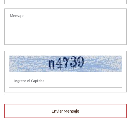
'
Enviar Mensaje