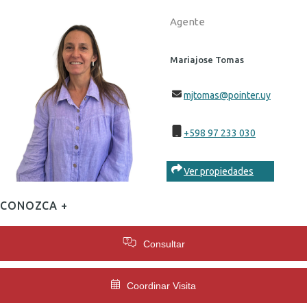
Agente
Mariajose Tomas
mjtomas@pointer.uy
+598 97 233 030
Ver propiedades
CONOZCA +
Consultar
Coordinar Visita