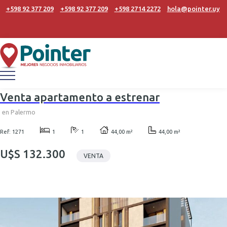
+598 92 377 209
+598 92 377 209
+598 2714 2272
hola@pointer.uy
Venta apartamento a estrenar
en Palermo
Ref: 1271
1
1
44,00 m²
44,00 m²
U$S 132.300
VENTA