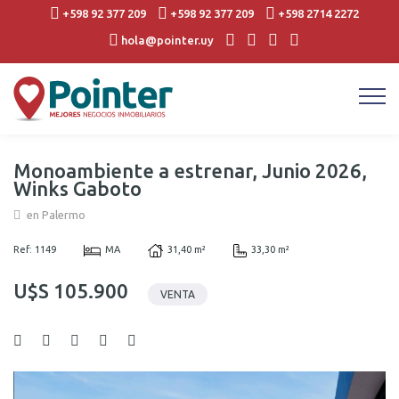
+598 92 377 209
+598 92 377 209
+598 2714 2272
hola@pointer.uy
Monoambiente a estrenar, Junio 2026,
Winks Gaboto
en Palermo
Ref: 1149
MA
31,40 m²
33,30 m²
U$S 105.900
VENTA