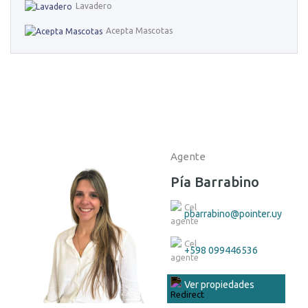
Lavadero
Acepta Mascotas
Agente
Pía Barrabino
pbarrabino@pointer.uy
+598 099446536
Ver propiedades