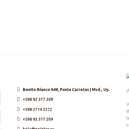
Benito Blanco 648, Punta Carretas | Mvd., Uy.
¿
+598 92 377 209
V
+598 2714 2272
d
l
+598 92 377 209
c