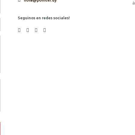
hola@pointer.uy
á
Seguinos en redes sociales!