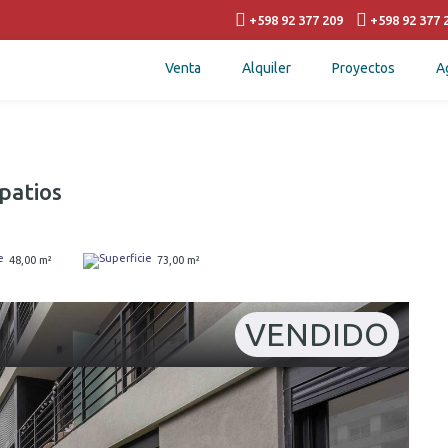
+598 92 377 209
+598 92 377 
Venta
Alquiler
Proyectos
A
patios
48,00 m²
73,00 m²
VENDIDO