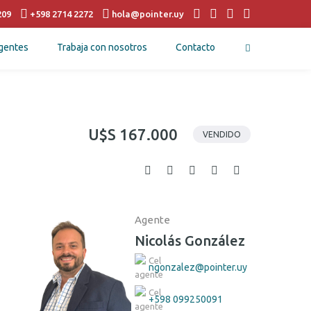
209
+598 2714 2272
hola@pointer.uy
gentes
Trabaja con nosotros
Contacto
U$S 167.000
VENDIDO
Agente
Nicolás González
ngonzalez@pointer.uy
+598 099250091